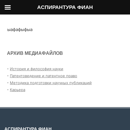
АСПИРАНТУРА ФИАН
ыафафыфыа
АРХИВ МЕДИАФАЙЛОВ
-
История и философия науки
-
Патентоведение и патентное право
-
Методика подготовки научных публикаций
-
Карьера
АСПИРАНТУРА ФИАН