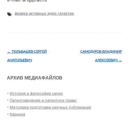
физика активных ядер галактик
Навигация
←
ТЮЛЬБАШЕВ СЕРГЕЙ
САМОДУРОВ ВЛАДИМИР
по
АНАТОЛЬЕВИЧ
АЛЕКСЕЕВИЧ
→
записям
АРХИВ МЕДИАФАЙЛОВ
-
История и философия науки
-
Патентоведение и патентное право
-
Методика подготовки научных публикаций
-
Карьера