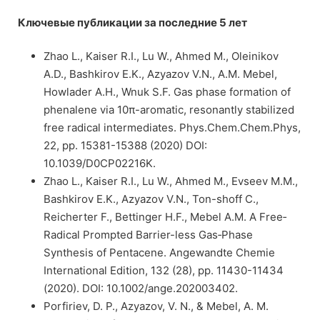
Ключевые публикации за последние 5 лет
Zhao L., Kaiser R.I., Lu W., Ahmed M., Oleinikov
A.D., Bashkirov E.K., Azyazov V.N., A.M. Mebel,
Howlader A.H., Wnuk S.F. Gas phase formation of
phenalene via 10π-aromatic, resonantly stabilized
free radical intermediates. Phys.Chem.Chem.Phys,
22, pp. 15381-15388 (2020) DOI:
10.1039/D0CP02216K.
Zhao L., Kaiser R.I., Lu W., Ahmed M., Evseev M.M.,
Bashkirov E.K., Azyazov V.N., Ton-shoff C.,
Reicherter F., Bettinger H.F., Mebel A.M. A Free‐
Radical Prompted Barrier-less Gas‐Phase
Synthesis of Pentacene. Angewandte Chemie
International Edition, 132 (28), pp. 11430-11434
(2020). DOI: 10.1002/ange.202003402.
Porfiriev, D. P., Azyazov, V. N., & Mebel, A. M.