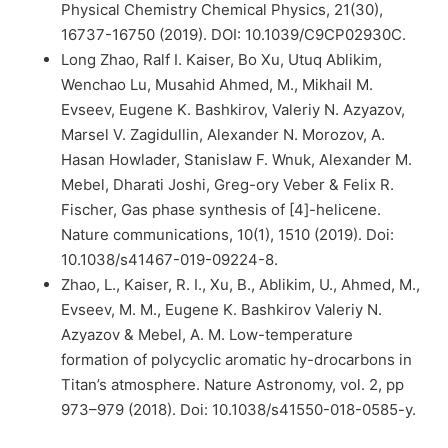
Physical Chemistry Chemical Physics, 21(30),
16737-16750 (2019). DOI: 10.1039/C9CP02930C.
Long Zhao, Ralf I. Kaiser, Bo Xu, Utuq Ablikim,
Wenchao Lu, Musahid Ahmed, M., Mikhail M.
Evseev, Eugene K. Bashkirov, Valeriy N. Azyazov,
Marsel V. Zagidullin, Alexander N. Morozov, A.
Hasan Howlader, Stanislaw F. Wnuk, Alexander M.
Mebel, Dharati Joshi, Greg-ory Veber & Felix R.
Fischer, Gas phase synthesis of [4]-helicene.
Nature communications, 10(1), 1510 (2019). Doi:
10.1038/s41467-019-09224-8.
Zhao, L., Kaiser, R. I., Xu, B., Ablikim, U., Ahmed, M.,
Evseev, M. M., Eugene K. Bashkirov Valeriy N.
Azyazov & Mebel, A. M. Low-temperature
formation of polycyclic aromatic hy-drocarbons in
Titan’s atmosphere. Nature Astronomy, vol. 2, pp
973–979 (2018). Doi: 10.1038/s41550-018-0585-y.