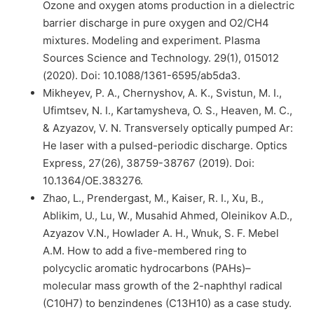
Ozone and oxygen atoms production in a dielectric
barrier discharge in pure oxygen and O2/CH4
mixtures. Modeling and experiment. Plasma
Sources Science and Technology. 29(1), 015012
(2020). Doi: 10.1088/1361-6595/ab5da3.
Mikheyev, P. A., Chernyshov, A. K., Svistun, M. I.,
Ufimtsev, N. I., Kartamysheva, O. S., Heaven, M. C.,
& Azyazov, V. N. Transversely optically pumped Ar:
He laser with a pulsed-periodic discharge. Optics
Express, 27(26), 38759-38767 (2019). Doi:
10.1364/OE.383276.
Zhao, L., Prendergast, M., Kaiser, R. I., Xu, B.,
Ablikim, U., Lu, W., Musahid Ahmed, Oleinikov A.D.,
Azyazov V.N., Howlader A. H., Wnuk, S. F. Mebel
A.M. How to add a five-membered ring to
polycyclic aromatic hydrocarbons (PAHs)–
molecular mass growth of the 2-naphthyl radical
(C10H7) to benzindenes (C13H10) as a case study.