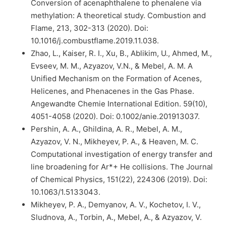
Conversion of acenaphthalene to phenalene via
methylation: A theoretical study. Combustion and
Flame, 213, 302-313 (2020). Doi:
10.1016/j.combustflame.2019.11.038.
Zhao, L., Kaiser, R. I., Xu, B., Ablikim, U., Ahmed, M.,
Evseev, M. M., Azyazov, V.N., & Mebel, A. M. A
Unified Mechanism on the Formation of Acenes,
Helicenes, and Phenacenes in the Gas Phase.
Angewandte Chemie International Edition. 59(10),
4051-4058 (2020). Doi: 0.1002/anie.201913037.
Pershin, A. A., Ghildina, A. R., Mebel, A. M.,
Azyazov, V. N., Mikheyev, P. A., & Heaven, M. C.
Computational investigation of energy transfer and
line broadening for Ar*+ He collisions. The Journal
of Chemical Physics, 151(22), 224306 (2019). Doi:
10.1063/1.5133043.
Mikheyev, P. A., Demyanov, A. V., Kochetov, I. V.,
Sludnova, A., Torbin, A., Mebel, A., & Azyazov, V.