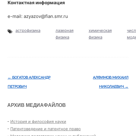
Контактная информация
e-mail: azyazov@fian.smr.ru
астрофизика
лазерная
химическая
чис
физика
физика
мод
Навигация
←
БОГАТОВ АЛЕКСАНДР
АЛФИМОВ МИХАИЛ
по
ПЕТРОВИЧ
НИКОЛАЕВИЧ
→
записям
АРХИВ МЕДИАФАЙЛОВ
-
История и философия науки
-
Патентоведение и патентное право