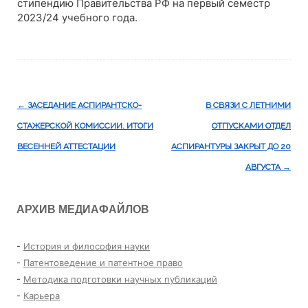
стипендию Правительства РФ на первый семестр
2023/24 учебного года.
Навигация
←
ЗАСЕДАНИЕ АСПИРАНТСКО-
В СВЯЗИ С ЛЕТНИМИ
по
СТАЖЕРСКОЙ КОМИССИИ. ИТОГИ
ОТПУСКАМИ ОТДЕЛ
записям
ВЕСЕННЕЙ АТТЕСТАЦИИ
АСПИРАНТУРЫ ЗАКРЫТ ДО 20
АВГУСТА
→
АРХИВ МЕДИАФАЙЛОВ
-
История и философия науки
-
Патентоведение и патентное право
-
Методика подготовки научных публикаций
-
Карьера