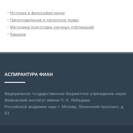
-
История и философия науки
-
Патентоведение и патентное право
-
Методика подготовки научных публикаций
-
Карьера
АСПИРАНТУРА ФИАН
Федеральное государственное бюджетное учреждение науки
Физический институт имени П. Н. Лебедева
Российской академии наук г. Москва, Ленинский проспект, д.
53