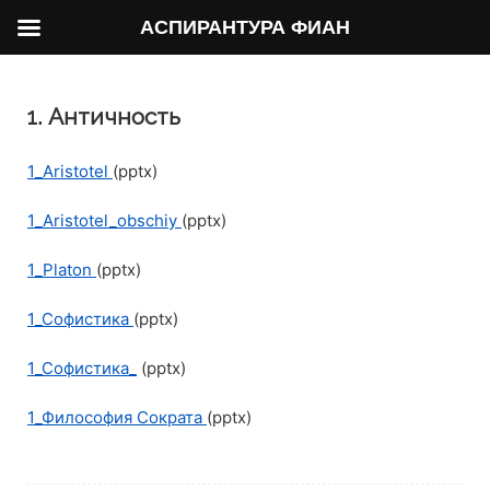
АСПИРАНТУРА ФИАН
1. Античность
1_Aristotel
(pptx)
1_Aristotel_obschiy
(pptx)
1_Platon
(pptx)
1_Софистика
(pptx)
1_Софистика_
(pptx)
1_Философия Сократа
(pptx)