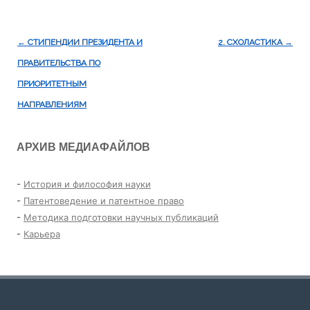
Навигация
←
СТИПЕНДИИ ПРЕЗИДЕНТА И
2. СХОЛАСТИКА
→
по
ПРАВИТЕЛЬСТВА ПО
записям
ПРИОРИТЕТНЫМ
НАПРАВЛЕНИЯМ
АРХИВ МЕДИАФАЙЛОВ
-
История и философия науки
-
Патентоведение и патентное право
-
Методика подготовки научных публикаций
-
Карьера